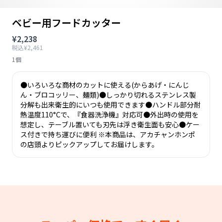
ベビー用フードカッター
¥2,238
税込¥2,461
1個
●いろいろな商材のカットに使える(からあげ・にんじ
ん・ブロコッリー、麺類)●しっかり切れるステンレス製
分解も出来衛生的にいつも使用できます●ハンドル部分耐
熱温度110°Cで、『食器洗浄機』対応可●外出時の使用を
想定し、テーブル置いても刃先は浮き衛生面も安心●ケー
ス付きで持ち運びに便利 ※本商品は、アカチャンホンポ
の店頭よりピックアップしてお届けします。