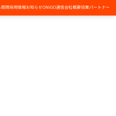
る質問
採用情報
お知らせ
ONIGO通信
会社概要
協業パートナー