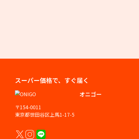
スーパー価格で、すぐ届く
オニゴー
〒154-0011
東京都世田谷区上馬1-17-5