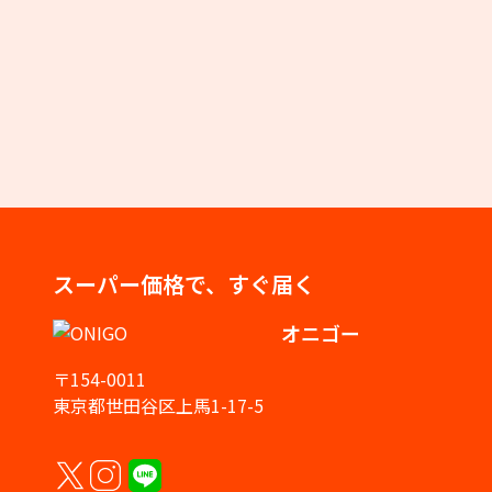
スーパー価格で、すぐ届く
オニゴー
〒154-0011
東京都世田谷区上馬1-17-5