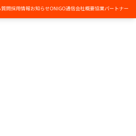
る質問
採用情報
お知らせ
ONIGO通信
会社概要
協業パートナー