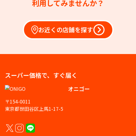
利用してみませんか？
お近くの店舗を探す
スーパー価格で、すぐ届く
オニゴー
〒154-0011
東京都世田谷区上馬1-17-5