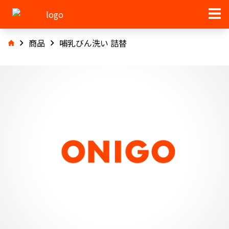
商品
哺乳びん洗い 詰替