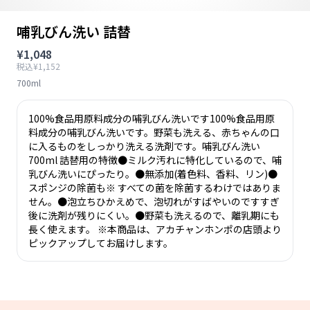
哺乳びん洗い 詰替
¥1,048
税込¥1,152
700ml
100%食品用原料成分の哺乳びん洗いです100%食品用原
料成分の哺乳びん洗いです。野菜も洗える、赤ちゃんの口
に入るものをしっかり洗える洗剤です。哺乳びん洗い
700ml 詰替用の特徴●ミルク汚れに特化しているので、哺
乳びん洗いにぴったり。●無添加(着色料、香料、リン)●
スポンジの除菌も※ すべての菌を除菌するわけではありま
せん。●泡立ちひかえめで、泡切れがすばやいのですすぎ
後に洗剤が残りにくい。●野菜も洗えるので、離乳期にも
長く使えます。 ※本商品は、アカチャンホンポの店頭より
ピックアップしてお届けします。