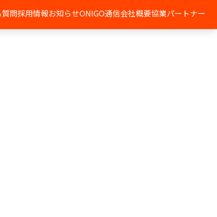
る質問
採用情報
お知らせ
ONIGO通信
会社概要
協業パートナー