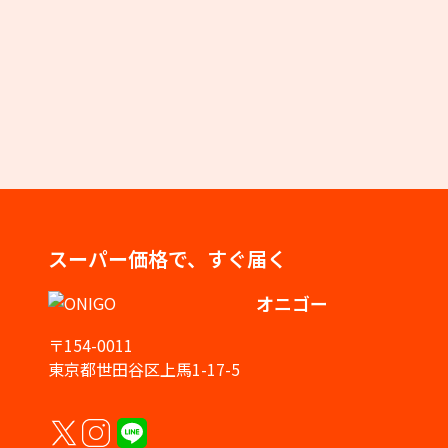
スーパー価格で、すぐ届く
オニゴー
〒154-0011
東京都世田谷区上馬1-17-5