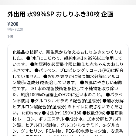
外出用 水99%SP おしりふき30枚 企画
¥208
税込¥228
1個
化粧品の技術で、新生児から使えるおしりふきをつくりま
した。 ●"水"にこだわり、超純水※1を99%以上使用して
います。 ●防腐剤を必要最小限に抑えた赤ちゃんのおしり
ふきです。 ●パラベン、プロピレングリコール(PG)は配合
していません。 ●お肌を健やかに保つ加水分解ヒアルロ
ン酸(保湿成分)を配合しています。 ●お肌にやさしい弱酸
性です。 ※1 水の精製技術を駆使して不純物を取り除い
た、純度100%の理論上のH2Oに近い水のこと。 ●パラベ
ン不使用 ●グルコシルセラミド配合(保湿成分) ●加水分解
ヒアルロン酸配合(保湿成分) ※トイレに流さないでくださ
い。 (c)Disney ●寸法(㎜):190×150 ●枚数:30枚 ●基布素
材:レーヨン、ポリエステル ●成分:水、加水分解ヒアルロ
ン酸、ヒアルロン酸Na、グルコシルセラミド、α-グルカ
ン、グリセリン、PCA-Na、PEG-60水添ヒマシ油、安息香