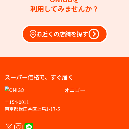
利用してみませんか？
お近くの店舗を探す
スーパー価格で、すぐ届く
オニゴー
〒154-0011
東京都世田谷区上馬1-17-5