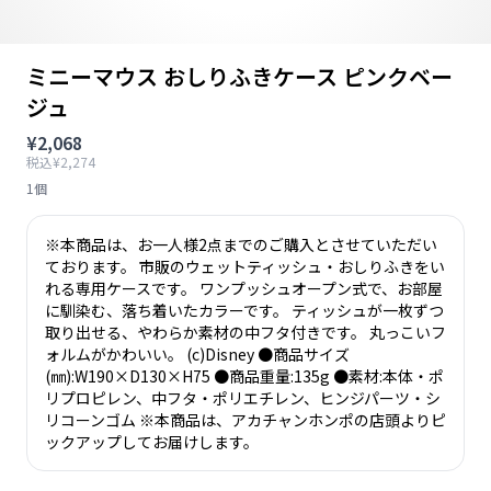
ミニーマウス おしりふきケース ピンクベー
ジュ
¥2,068
税込¥2,274
1個
※本商品は、お一人様2点までのご購入とさせていただい
ております。 市販のウェットティッシュ・おしりふきをい
れる専用ケースです。 ワンプッシュオープン式で、お部屋
に馴染む、落ち着いたカラーです。 ティッシュが一枚ずつ
取り出せる、やわらか素材の中フタ付きです。 丸っこいフ
ォルムがかわいい。 (c)Disney ●商品サイズ
(㎜):W190×D130×H75 ●商品重量:135g ●素材:本体・ポ
リプロピレン、中フタ・ポリエチレン、ヒンジパーツ・シ
リコーンゴム ※本商品は、アカチャンホンポの店頭よりピ
ックアップしてお届けします。