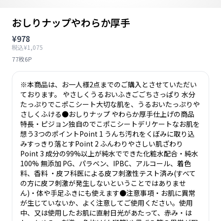
おしりナップやわらか厚手
¥978
税込¥1,075
77枚6P
※本商品は、お一人様2点までのご購入とさせていただい
ております。 やさしくうるおいふきごごちさっぱり 水分
たっぷりでこポこシート大切な肌を、うるおいたっぷりや
さしくふける●おしりナップ やわらか厚手仕上げの商品
特長・ピジョン独自のでこポこシートデリケートなお肌を
想う3つのポイントPoint 1 うんち汚れをくぼみに取り込
みすっきり落とすPoint 2 ふんわりやさしい肌ざわり
Point 3 成分の99%以上が純水でできた化粧水配合・純水
100% 無添加 PG、パラベン、IPBC、アルコール、着色
料、香料 ・皮フ科医による皮フ刺激性テスト済み(すべて
の方に皮フ刺激が発生しないということではありませ
ん)・体や手足ふきにも使えます●注意事項・お肌に異常
が生じていないか、よく注意してご使用ください。使用
中、又は使用したお肌に直射日光があたって、赤み・は