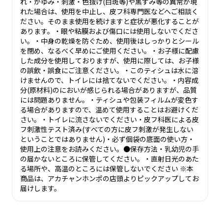
れ・かゆみ・刺激・色抜け(白斑等)や黒ずみ等の異常が現
れた場合は、使用を中止し、皮フ科専門医などへご相談く
ださい。そのまま使用を続けますと症状が悪化することが
あります。・眼や粘膜および傷口には使用しないでくださ
い。・中身の乾燥を防ぐため、使用後はしっかりとシール
を閉め、なるべく早めにご使用ください。・お子様に配慮
した成分を使用しておりますが、使用に際しては、お子様
の誤飲・誤食にご注意ください。・このティシュは水に溶
けませんので、トイレには捨てないでください。・内容成
分(原材料)のにおいが感じられる場合がありますが、品質
には問題ありません。・ティシュや包装フィルムが変色す
る場合がありますので、温めて使用することはお避けくだ
さい。・トイレに流さないでください・皮フ科医による皮
フ刺激性テスト済み(すべての方に皮フ刺激が発生しない
ということではありません)・必ず個袋の底面の使い方・
使用上の注意をお読みください。●保存方法・乳幼児の手
の届かないところに保管してください。・直射日光のあた
る場所や、高温のところには保管しないでください ※本
商品は、アカチャンホンポの店頭よりピックアップしてお
届けします。