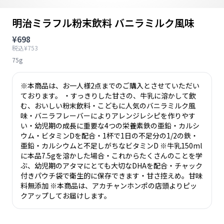
明治ミラフル粉末飲料 バニラミルク風味
¥698
税込¥753
75g
※本商品は、お一人様2点までのご購入とさせていただい
ております。 ・すっきりした甘さの、牛乳に溶かして飲
む、おいしい粉末飲料・こどもに人気のバニラミルク風
味・バニラフレーバーによりアレンジレシピを作りやす
い・幼児期の成長に重要な4つの栄養素鉄の亜鉛・カルシ
ウム・ビタミンDを配合・1杯で1日の不足分の1/2の鉄・
亜鉛・カルシウムと不足しがちなビタミンD ※牛乳150ml
に本品7.5gを溶かした場合・これからたくさんのことを学
ぶ、幼児期のアタマにとても大切なDHAを配合・チャック
付きパウチ袋で衛生的に保存できます・甘さ控えめ。甘味
料無添加 ※本商品は、アカチャンホンポの店頭よりピッ
クアップしてお届けします。