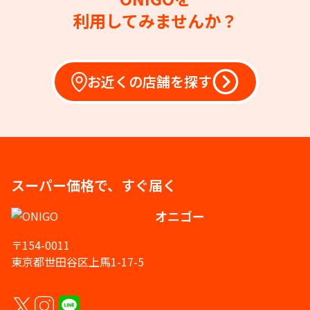
利用してみませんか？
お近くの店舗を探す
スーパー価格で、すぐ届く
オニゴー
〒154-0011
東京都世田谷区上馬1-17-5