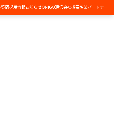
る質問
採用情報
お知らせ
ONIGO通信
会社概要
協業パートナー