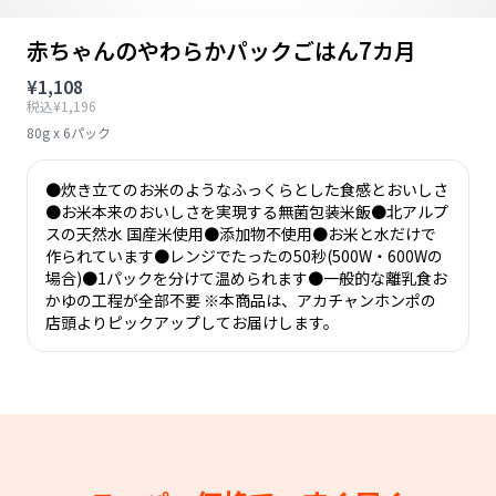
赤ちゃんのやわらかパックごはん7カ月
¥1,108
税込¥1,196
80g x 6パック
●炊き立てのお米のようなふっくらとした食感とおいしさ
●お米本来のおいしさを実現する無菌包装米飯●北アルプ
スの天然水 国産米使用●添加物不使用●お米と水だけで
作られています●レンジでたったの50秒(500W・600Wの
場合)●1パックを分けて温められます●一般的な離乳食お
かゆの工程が全部不要 ※本商品は、アカチャンホンポの
店頭よりピックアップしてお届けします。