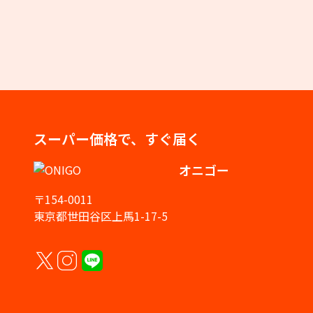
スーパー価格で、すぐ届く
オニゴー
〒154-0011
東京都世田谷区上馬1-17-5