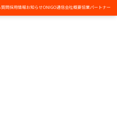
る質問
採用情報
お知らせ
ONIGO通信
会社概要
協業パートナー