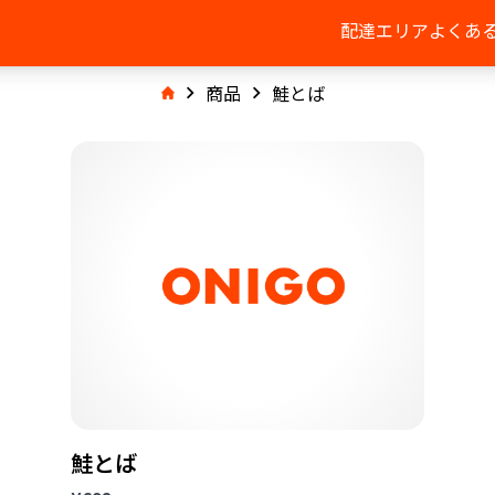
配達エリア
よくあ
商品
鮭とば
鮭とば