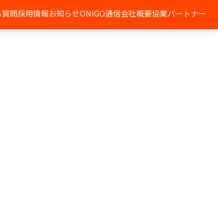
る質問
採用情報
お知らせ
ONIGO通信
会社概要
協業パートナー