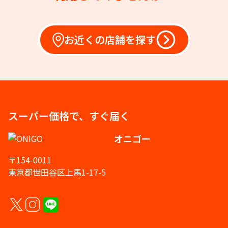
お近くの店舗を探す
スーパー価格で、すぐ届く
オニゴー
〒154-0011
東京都世田谷区上馬1-17-5