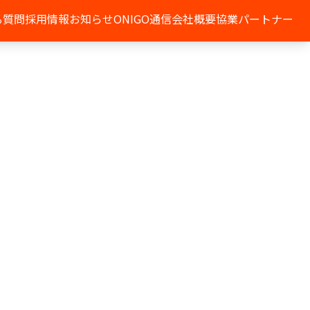
る質問
採用情報
お知らせ
ONIGO通信
会社概要
協業パートナー