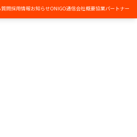
る質問
採用情報
お知らせ
ONIGO通信
会社概要
協業パートナー