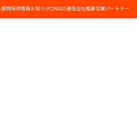
る質問
採用情報
お知らせ
ONIGO通信
会社概要
協業パートナー