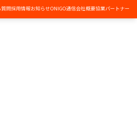
る質問
採用情報
お知らせ
ONIGO通信
会社概要
協業パートナー