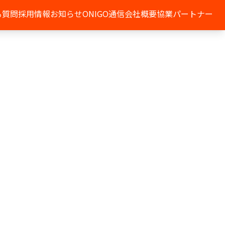
る質問
採用情報
お知らせ
ONIGO通信
会社概要
協業パートナー