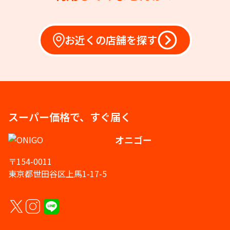
お近くの店舗を探す
スーパー価格で、すぐ届く
オニゴー
〒154-0011
東京都世田谷区上馬1-17-5