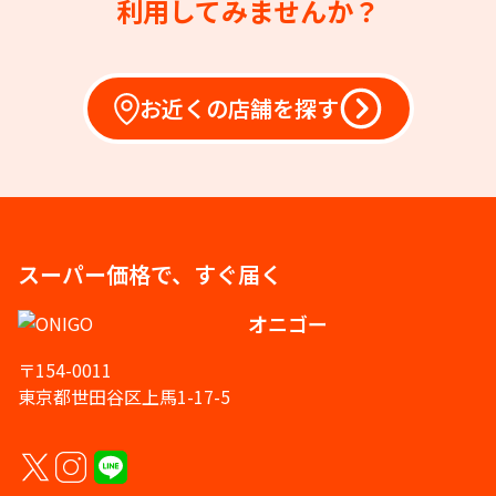
利用してみませんか？
お近くの店舗を探す
スーパー価格で、すぐ届く
オニゴー
〒154-0011
東京都世田谷区上馬1-17-5