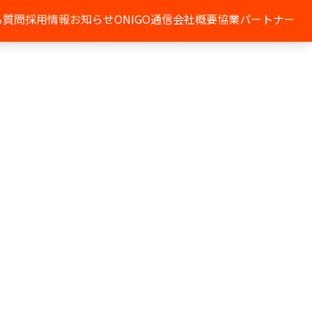
る質問
採用情報
お知らせ
ONIGO通信
会社概要
協業パートナー