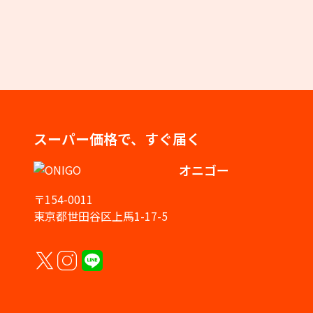
スーパー価格で、すぐ届く
オニゴー
〒154-0011
東京都世田谷区上馬1-17-5