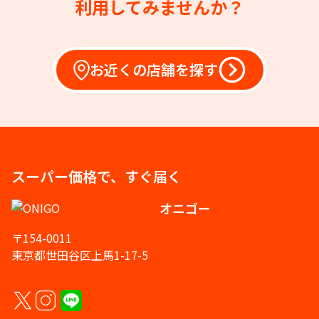
利用してみませんか？
お近くの店舗を探す
スーパー価格で、すぐ届く
オニゴー
〒154-0011
東京都世田谷区上馬1-17-5