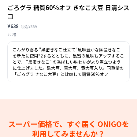
ごろグラ 糖質60%オフ きなこ大豆 日清シス
コ
¥638
税込¥689
300g
こんがり香る "黒蜜きなこ仕立て"風味豊かな国産きなこ
を新たに使用*2するとともに、黒蜜の風味もアップするこ
とで、 "黒蜜きなこ" の香ばしい味わいがより際立つよう
に仕上げました。黒大豆、青大豆、黄大豆入り。同重量の
「ごろグラ きなこ大豆」と比較して糖質60%オフ
スーパー価格で、すぐ届く
ONIGOを
利用してみませんか？