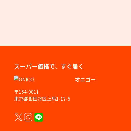
スーパー価格で、すぐ届く
オニゴー
〒154-0011
東京都世田谷区上馬1-17-5