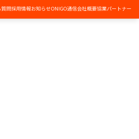
る質問
採用情報
お知らせ
ONIGO通信
会社概要
協業パートナー