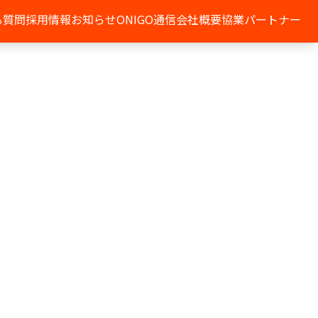
る質問
採用情報
お知らせ
ONIGO通信
会社概要
協業パートナー