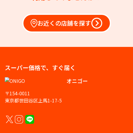
お近くの店舗を探す
スーパー価格で、すぐ届く
オニゴー
〒154-0011
東京都世田谷区上馬1-17-5