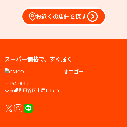
お近くの店舗を探す
スーパー価格で、すぐ届く
オニゴー
〒154-0011
東京都世田谷区上馬1-17-5