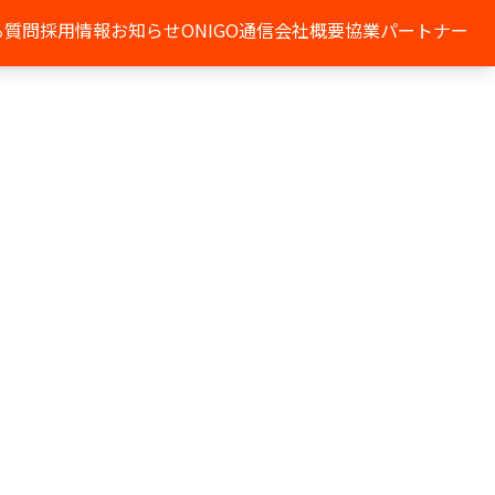
る質問
採用情報
お知らせ
ONIGO通信
会社概要
協業パートナー