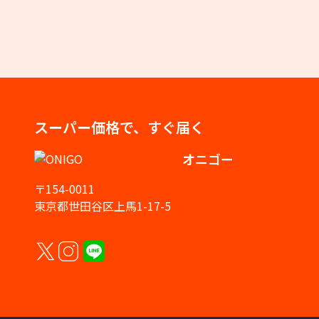
スーパー価格で、すぐ届く
オニゴー
〒154-0011
東京都世田谷区上馬1-17-5