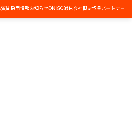
る質問
採用情報
お知らせ
ONIGO通信
会社概要
協業パートナー