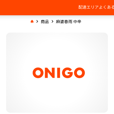
配達エリア
よくあ
商品
麻婆春雨 中辛