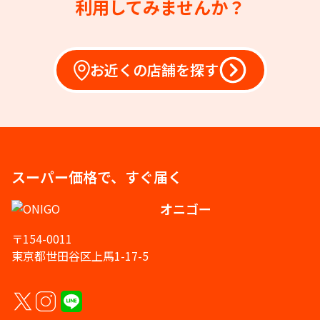
利用してみませんか？
お近くの店舗を探す
スーパー価格で、すぐ届く
オニゴー
〒154-0011
東京都世田谷区上馬1-17-5