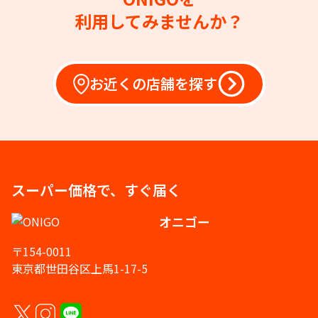
利用してみませんか？
お近くの店舗を探す
スーパー価格で、すぐ届く
オニゴー
〒154-0011
東京都世田谷区上馬1-17-5