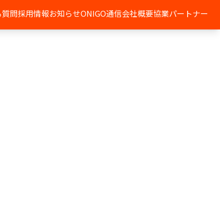
る質問
採用情報
お知らせ
ONIGO通信
会社概要
協業パートナー