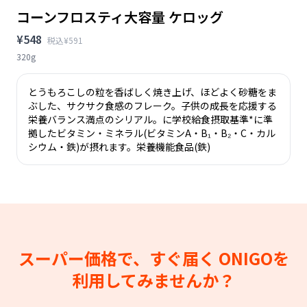
コーンフロスティ大容量 ケロッグ
¥548
税込¥591
320g
とうもろこしの粒を香ばしく焼き上げ、ほどよく砂糖をま
ぶした、サクサク食感のフレーク。子供の成長を応援する
栄養バランス満点のシリアル。に学校給食摂取基準*に準
拠したビタミン・ミネラル(ビタミンA・B₁・B₂・C・カル
シウム・鉄)が摂れます。栄養機能食品(鉄)
スーパー価格で、すぐ届く
ONIGOを
利用してみませんか？