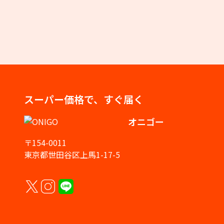
スーパー価格で、すぐ届く
オニゴー
〒154-0011
東京都世田谷区上馬1-17-5