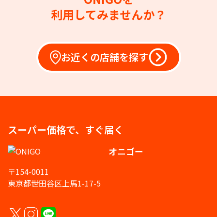
利用してみませんか？
お近くの店舗を探す
スーパー価格で、すぐ届く
オニゴー
〒154-0011
東京都世田谷区上馬1-17-5