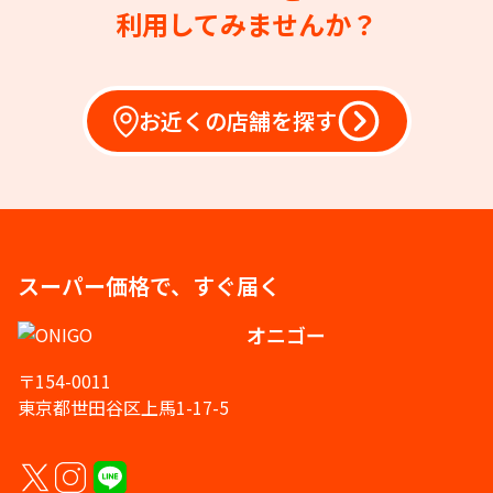
利用してみませんか？
お近くの店舗を探す
スーパー価格で、すぐ届く
オニゴー
〒154-0011
東京都世田谷区上馬1-17-5