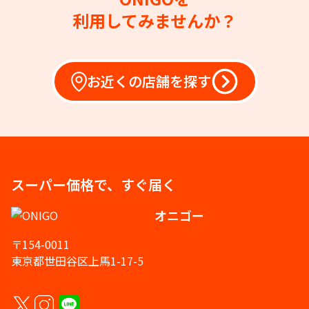
利用してみませんか？
お近くの店舗を探す
スーパー価格で、すぐ届く
オニゴー
〒154-0011
東京都世田谷区上馬1-17-5