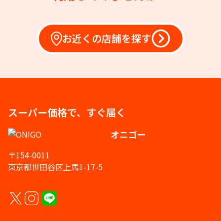
お近くの店舗を探す
スーパー価格で、すぐ届く
オニゴー
〒154-0011
東京都世田谷区上馬1-17-5