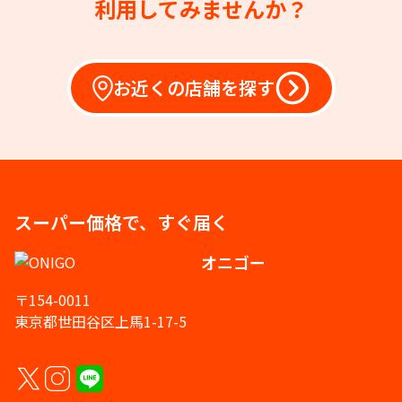
利用してみませんか？
お近くの店舗を探す
スーパー価格で、すぐ届く
オニゴー
〒154-0011
東京都世田谷区上馬1-17-5