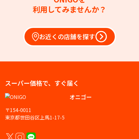
利用してみませんか？
お近くの店舗を探す
スーパー価格で、すぐ届く
オニゴー
〒154-0011
東京都世田谷区上馬1-17-5