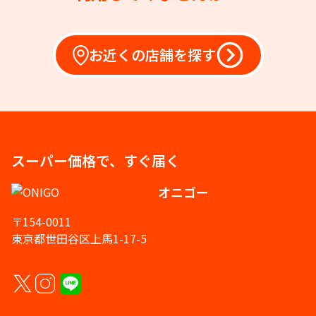
お近くの店舗を探す
スーパー価格で、すぐ届く
オニゴー
〒154-0011
東京都世田谷区上馬1-17-5