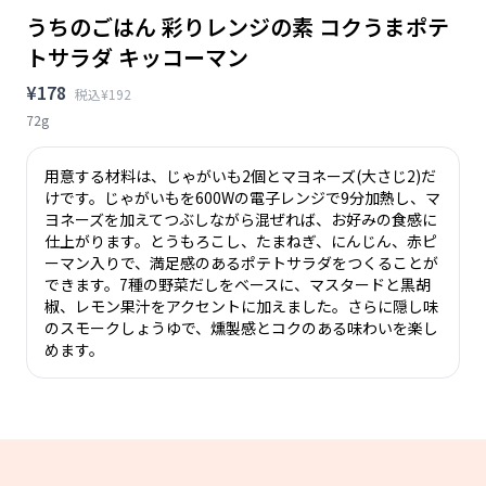
うちのごはん 彩りレンジの素 コクうまポテ
トサラダ キッコーマン
¥178
税込¥192
72g
用意する材料は、じゃがいも2個とマヨネーズ(大さじ2)だ
けです。じゃがいもを600Wの電子レンジで9分加熱し、マ
ヨネーズを加えてつぶしながら混ぜれば、お好みの食感に
仕上がります。とうもろこし、たまねぎ、にんじん、赤ピ
ーマン入りで、満足感のあるポテトサラダをつくることが
できます。7種の野菜だしをベースに、マスタードと黒胡
椒、レモン果汁をアクセントに加えました。さらに隠し味
のスモークしょうゆで、燻製感とコクのある味わいを楽し
めます。