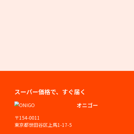
スーパー価格で、すぐ届く
オニゴー
〒154-0011
東京都世田谷区上馬1-17-5