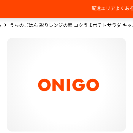
配達エリア
よくあ
品
うちのごはん 彩りレンジの素 コクうまポテトサラダ キ