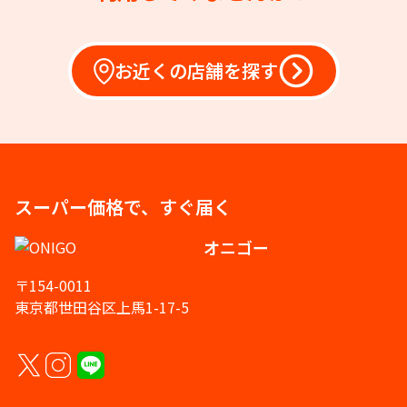
お近くの店舗を探す
スーパー価格で、すぐ届く
オニゴー
〒154-0011
東京都世田谷区上馬1-17-5