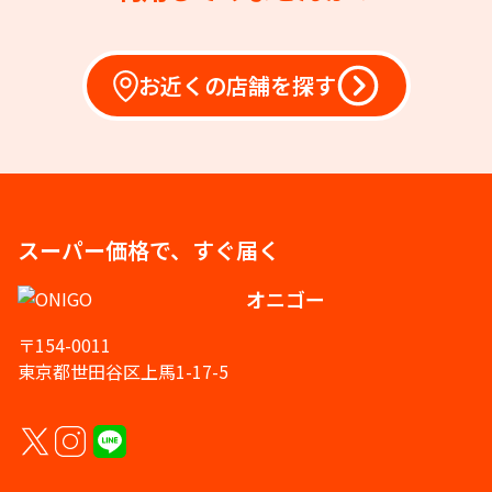
お近くの店舗を探す
スーパー価格で、すぐ届く
オニゴー
〒154-0011
東京都世田谷区上馬1-17-5