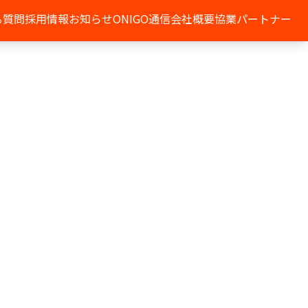
る質問
採用情報
お知らせ
ONIGO通信
会社概要
協業パートナー