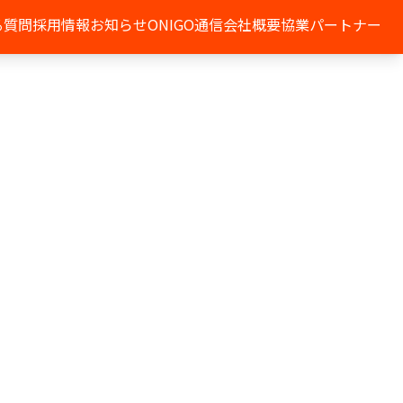
る質問
採用情報
お知らせ
ONIGO通信
会社概要
協業パートナー