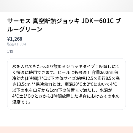
サーモス 真空断熱ジョッキ JDKー601C ブ
ルーグリーン
¥1,268
税込¥1,394
1個
氷を入れてもたっぷり飲めるジョッキタイプ！結露しにく
く快適に使用できます。ビールにも最適！ 容量:600ml 保
冷効力(1時間):7°C以下 本体サイズ:約幅12.5×奥行8.5×高
さ13.5cm **保冷効力とは、室温20°C±2°Cにおいて4°C
以下の水を口元から1cm下の位置まで満たし、水温が
4°C±1°Cのときから1時間放置した場合におけるその水の
温度です。