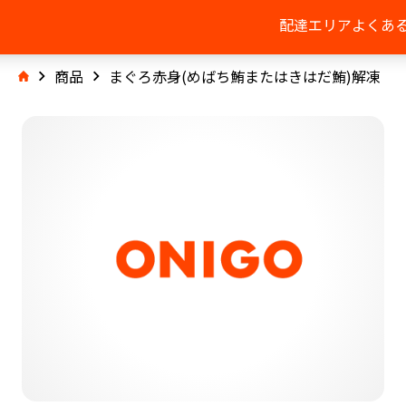
配達エリア
よくあ
商品
まぐろ赤身(めばち鮪またはきはだ鮪)解凍