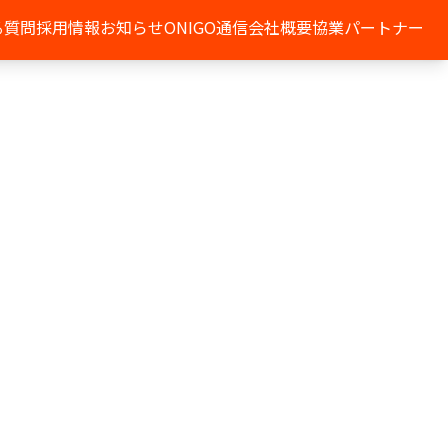
る質問
採用情報
お知らせ
ONIGO通信
会社概要
協業パートナー