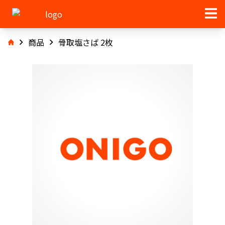
商品
骨取塩さば 2枚